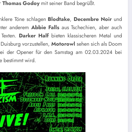
r
Thomas Godoy
mit seiner Band begrüßt.
nklere Töne schlagen
Blodtake
,
Decembre Noir
und
unter anderem
Abbie Falls
aus Tschechien, aber auch
 Texten.
Darker Half
bieten klassischeren Metal und
n Duisburg vorzustellen,
Motorowl
sehen sich als Doom
bei der Opener für den Samstag am 02.03.2024 bei
e bestimmt wird.