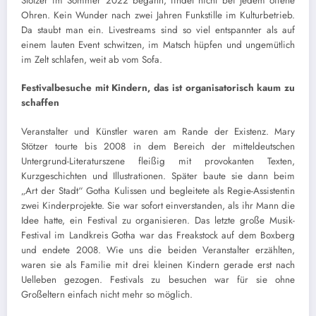
Stötzer im Sommer 2022 begann, findet nicht bei jedem offene
Ohren. Kein Wunder nach zwei Jahren Funkstille im Kulturbetrieb.
Da staubt man ein. Livestreams sind so viel entspannter als auf
einem lauten Event schwitzen, im Matsch hüpfen und ungemütlich
im Zelt schlafen, weit ab vom Sofa.
Festivalbesuche mit Kindern, das ist organisatorisch kaum zu
schaffen
Veranstalter und Künstler waren am Rande der Existenz. Mary
Stötzer tourte bis 2008 in dem Bereich der mitteldeutschen
Untergrund-Literaturszene fleißig mit provokanten Texten,
Kurzgeschichten und Illustrationen. Später baute sie dann beim
„Art der Stadt“ Gotha Kulissen und begleitete als Regie-Assistentin
zwei Kinderprojekte. Sie war sofort einverstanden, als ihr Mann die
Idee hatte, ein Festival zu organisieren. Das letzte große Musik-
Festival im Landkreis Gotha war das Freakstock auf dem Boxberg
und endete 2008. Wie uns die beiden Veranstalter erzählten,
waren sie als Familie mit drei kleinen Kindern gerade erst nach
Uelleben gezogen. Festivals zu besuchen war für sie ohne
Großeltern einfach nicht mehr so möglich.