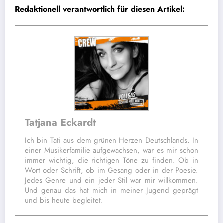
Redaktionell verantwortlich für diesen Artikel:
Tatjana Eckardt
Ich bin Tati aus dem grünen Herzen Deutschlands. In
einer Musikerfamilie aufgewachsen, war es mir schon
immer wichtig, die richtigen Töne zu finden. Ob in
Wort oder Schrift, ob im Gesang oder in der Poesie.
Jedes Genre und ein jeder Stil war mir willkommen.
Und genau das hat mich in meiner Jugend geprägt
und bis heute begleitet.