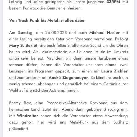
Leipzig und keine geringeren als unsere Jungs von
33RPM
mit
bestem Punkrock die Gemüter einheizen.
Von Trash Punk bis Metal ist alles dabei
Am Samstag, den 26.08.2023 darf euch
Michael Hasler
mit
einer Lesung bereits den Kater vom Vorabend vertreiben. Es folgt
Mary S. Berlet
, die euch fetten Straßenköter-Sound um die Ohren
hauen wird. Als Lokalmatadorin aus Uelleben ist sie im Umkreis
schon sehr beliebt. Nachdem wir dann unsere Tanzbeine etwas
schonen dürfen, haben die Veranstalter uns noch einmal zwei
Lesungen ins Programm gepackt, zum einen mit
Laura Zickler
und zum anderen mit
André Ziegenmeyer
. So könnt ihr euch ein
wenig schonen, abhängen und gemütlich bei einem Getränk eurer
Wahl auf die nächsten Acts einstimmen.
Barmy Rote, eine Progressive/Alternative Rockband aus dem
heimischen Land läutet den Abend dann gebührend rockig ein.
Mit
Windreiter
haben sich die Veranstalter etwas Abwechslung
dazu geholt, hier wird uns Metal-Punk aus dem Südharz
präsentiert.