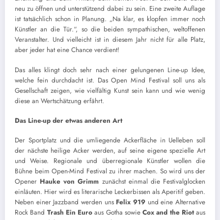
neu zu öffnen und unterstützend dabei zu sein. Eine zweite Auflage
ist tatsächlich schon in Planung. „Na klar, es klopfen immer noch
Künstler an die Tür.“, so die beiden sympathischen, weltoffenen
Veranstalter. Und vielleicht ist in diesem Jahr nicht für alle Platz,
aber jeder hat eine Chance verdient!
Das alles klingt doch sehr nach einer gelungenen Line-up Idee,
welche fein durchdacht ist. Das Open Mind Festival soll uns als
Gesellschaft zeigen, wie vielfältig Kunst sein kann und wie wenig
diese an Wertschätzung erfährt.
Das Line-up der etwas anderen Art
Der Sportplatz und die umliegende Ackerfläche in Uelleben soll
der nächste heilige Acker werden, auf seine eigene spezielle Art
und Weise. Regionale und überregionale Künstler wollen die
Bühne beim Open-Mind Festival zu ihrer machen. So wird uns der
Opener
Hauke von Grimm
zunächst einmal die Festivalglocken
einläuten. Hier wird es literarische Leckerbissen als Aperitif geben.
Neben einer Jazzband werden uns
Felix 919
und eine Alternative
Rock Band
Trash Ein Euro
aus Gotha sowie
Cox and the Riot
aus