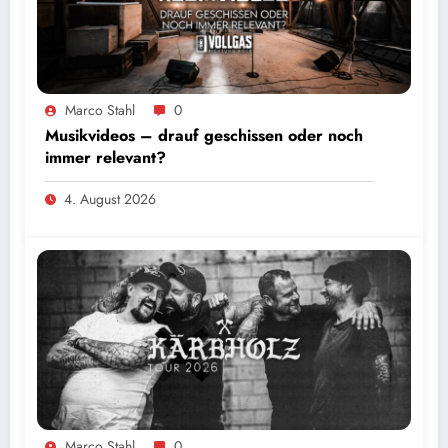
Marco Stahl
0
Musikvideos – drauf geschissen oder noch
immer relevant?
4. August 2026
Foto: Sascha Loss
Marco Stahl
0