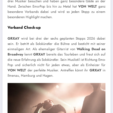
drei Musiker besuchen und haben ganz besondere Gäste an der
Hand. Zwischen Emo-Pop bis hin zu Metal hat
VON WELT
ganz
besondere Vorbands dabei und wird so jeden Stopp zu einem
besonderen Highlight machen.
Vorband Check-up
GRXAY
wird bei drei der sechs geplanten Stopps 2026 dabei
sein. Er betritt als Solokünstler die Bühne und besticht mit seiner
einmaligen Art. Als ehemaliger Gitarrist von
Walking Dead on
Broadway
kennt
GRXAY
bereits das Tourleben und freut sich auf
die neue Erfahrung als Solokünstler. Sein Musikstil ist Richtung Emo-
Pop und sicherlich nicht für jeden etwas, aber als Einheizer für
VON WELT
der perfekte Musiker. Antreffen könnt ihr
GRXAY
in
Ilmenau, Hamburg und Hagen.