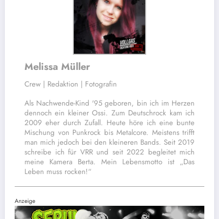
Melissa Müller
Crew | Redaktion | Fotografin
Als Nachwende-Kind '95 geboren, bin ich im Herzen
dennoch ein kleiner Ossi. Zum Deutschrock kam ich
2009 eher durch Zufall. Heute höre ich eine bunte
Mischung von Punkrock bis Metalcore. Meistens trifft
man mich jedoch bei den kleineren Bands. Seit 2019
schreibe ich für VRR und seit 2022 begleitet mich
meine Kamera Berta. Mein Lebensmotto ist „Das
Leben muss rocken!“
Anzeige