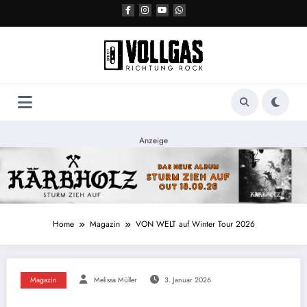
Zum
Inhalt
springen
Anzeige
Home
Magazin
VON WELT auf Winter Tour 2026
Magazin
Melissa Müller
3. Januar 2026