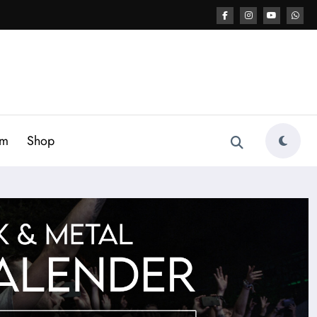
am
Shop