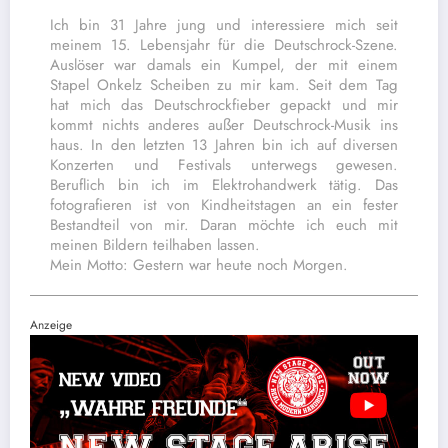
Ich bin 31 Jahre jung und interessiere mich seit
meinem 15. Lebensjahr für die Deutschrock-Szene.
Auslöser war damals ein Kumpel, der mit einem
Stapel Onkelz Scheiben zu mir kam. Seit dem Tag
hat mich das Deutschrockfieber gepackt und mir
kommt nichts anderes außer Deutschrock-Musik ins
haus. In den letzten 13 Jahren bin ich auf diversen
Konzerten und Festivals unterwegs gewesen.
Beruflich bin ich im Elektrohandwerk tätig. Das
fotografieren ist von Kindheitstagen an ein fester
Bestandteil von mir. Daran möchte ich euch mit
meinen Bildern teilhaben lassen.
Mein Motto: Gestern war heute noch Morgen.
Anzeige