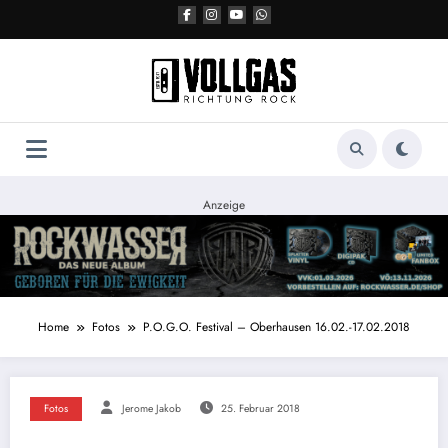
Zum
Inhalt
springen
Anzeige
Home
Fotos
P.O.G.O. Festival – Oberhausen 16.02.-17.02.2018
Fotos
Jerome Jakob
25. Februar 2018