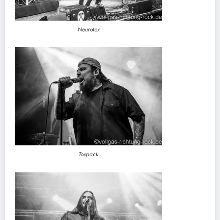
Neurotox
Toxpack