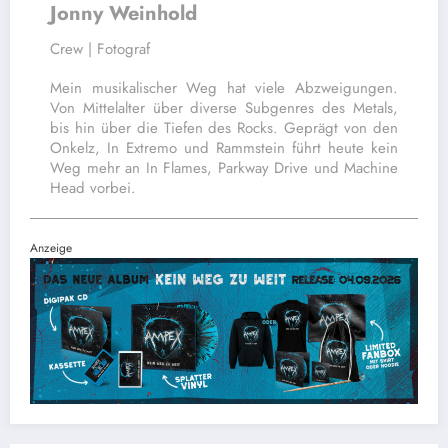
Jonny Weinhold
Crew | Fotograf
Mein musikalischer Weg hat viele Abzweigungen.
Von Mittelalter über diverse Subgenres des Metals,
bis hin über die Tiefen des Rocks. Geprägt von den
Onkelz, In Extremo und Rammstein führt heute kein
Weg mehr an In Flames, Parkway Drive und Machine
Head vorbei.
Anzeige