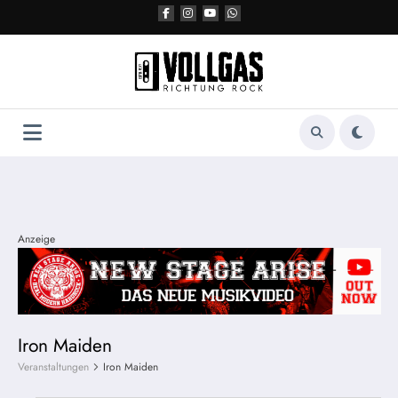
Zum
Inhalt
springen
Anzeige
Iron Maiden
Veranstaltungen
Iron Maiden