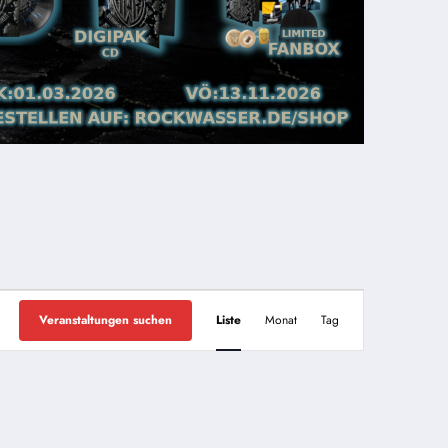
Veranstaltung
Veranstaltungen suchen
Liste
Monat
Tag
Ansichten-
Navigation