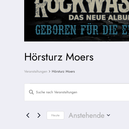
Hörsturz Moers
Veranstaltungen
Hörsturz Moers
Veranstaltungen
Veranstaltungen
Bitte
Schlüsselwort
Suche
eingeben.
Suche
und
Anstehende
Heute
nach
Datum
Ansichten,
Veranstaltungen