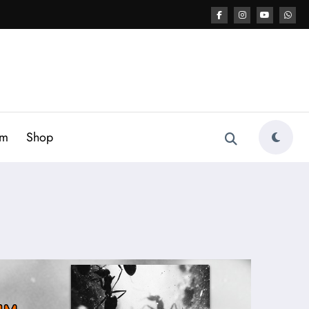
am
Shop