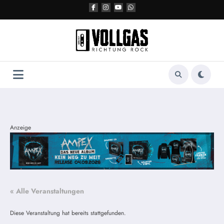
Zum
Inhalt
springen
Anzeige
« Alle Veranstaltungen
Diese Veranstaltung hat bereits stattgefunden.