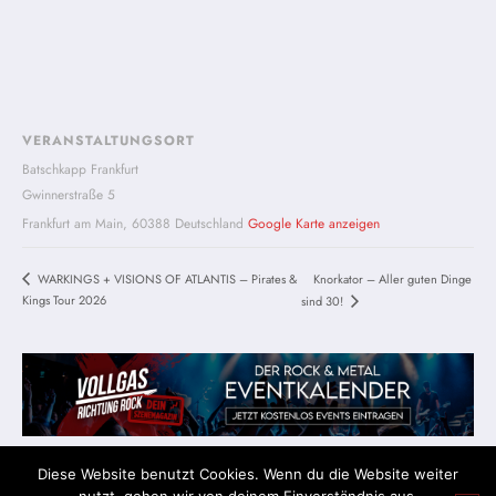
VERANSTALTUNGSORT
Batschkapp Frankfurt
Gwinnerstraße 5
Frankfurt am Main
,
60388
Deutschland
Google Karte anzeigen
WARKINGS + VISIONS OF ATLANTIS – Pirates &
Knorkator – Aller guten Dinge
Kings Tour 2026
sind 30!
Diese Website benutzt Cookies. Wenn du die Website weiter