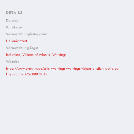
DETAILS
Datum:
8. Februar
Veranstaltungskategorie:
Hallenkonzert
Veranstaltung-Tags:
Induction
,
Visions of Atlantis
,
Warkings
Website:
https://www.eventim.de/artist/warkings/warkings-visions-of-atlantis-pirates-
kings-tour-2026-3880304/