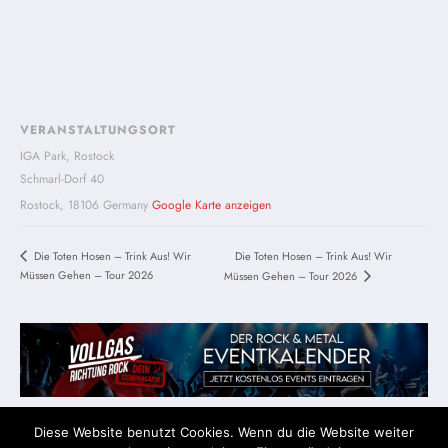
VERANSTALTUNGSORT
IGA Park, Rostock
Schmarl-Dorf 40
Rostock
,
18106
Germany
Google Karte anzeigen
Die Toten Hosen – Trink Aus! Wir
Die Toten Hosen – Trink Aus! Wir
Müssen Gehen – Tour 2026
Müssen Gehen – Tour 2026
Diese Website benutzt Cookies. Wenn du die Website weiter