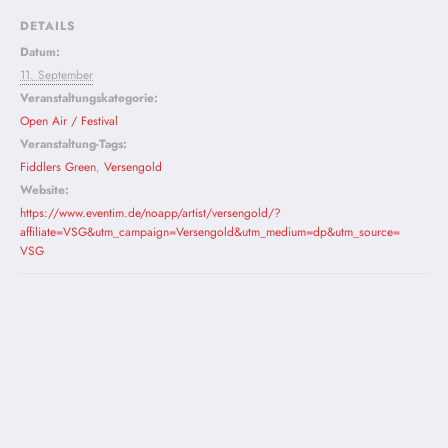
DETAILS
Datum:
11. September
Veranstaltungskategorie:
Open Air / Festival
Veranstaltung-Tags:
Fiddlers Green
,
Versengold
Website:
https://www.eventim.de/noapp/artist/versengold/?
affiliate=VSG&utm_campaign=Versengold&utm_medium=dp&utm_source=
VSG