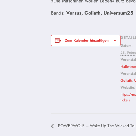
»Die Maschinen wollen Leben« kurz bevo
Bands:
Versus, Goliath, Universum25
DETAIL
Zum Kalender hinzufügen
Datum:
28. Febru
Veransta
Hallenkon
Veranstal
Goliath
,
U
Website:
https://m
tickets
POWERWOLF – Wake Up The Wicked Tou