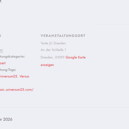
r.
S
VERANSTALTUNGSORT
Tante JU Dresden
ar
An der Schleife 1
ltungskategorie:
Dresden
,
01099
Google Karte
zert
anzeigen
tung-Tags:
niversum25
,
Versus
usic.universum25.com/
r 2026