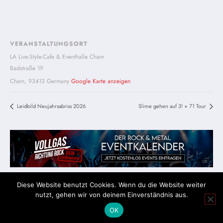
VERANSTALTUNGSORT
LA Live-Style-Cafe & Eventhalle Cham
Badstraße 19
Cham
,
93413
Germany
Google Karte anzeigen
Leidbild Neujahrsabriss 2026
Slime gehen auf 3! + 71 Tour
Diese Website benutzt Cookies. Wenn du die Website weiter
nutzt, gehen wir von deinem Einverständnis aus.
Impressum
Datenschutz
OK