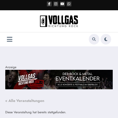
Zum
Inhalt
springen
Anzeige
« Alle Veranstaltungen
Diese Veranstaltung hat bereits stattgefunden.