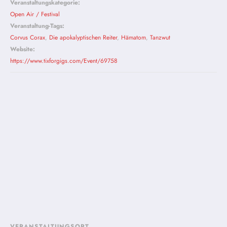
Veranstaltungskategorie:
Open Air / Festival
Veranstaltung-Tags:
Corvus Corax
,
Die apokalyptischen Reiter
,
Hämatom
,
Tanzwut
Website:
https://www.tixforgigs.com/Event/69758
VERANSTALTUNGSORT