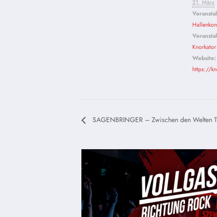
21. März
Veransta
Hallenkon
Veranstal
Knorkator
Website:
https://kn
SAGENBRINGER – Zwischen den Welten T