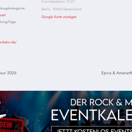
Columbiadamm 13-21
ltungskategorie:
Berlin
,
10965
Deutschland
zert
Google Karte anzeigen
tung-Tags:
orkator.de/
our 2026
Epica & Amarant