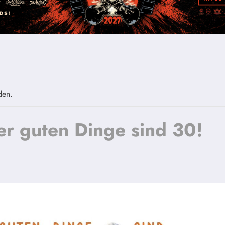
den.
er guten Dinge sind 30!