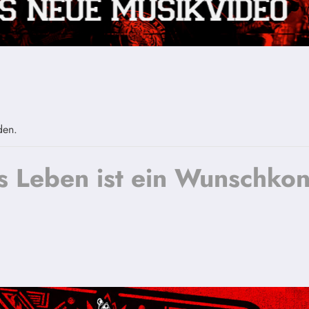
den.
 Leben ist ein Wunschkon