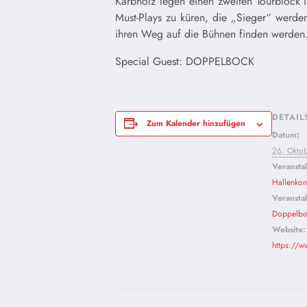
Kärbholz legen einen zweiten Tourblock 
Must-Plays zu küren, die „Sieger“ werde
ihren Weg auf die Bühnen finden werden
Special Guest: DOPPELBOCK
DETAIL
Zum Kalender hinzufügen
Datum:
26. Okto
Veransta
Hallenkon
Veranstal
Doppelbo
Website:
https://w