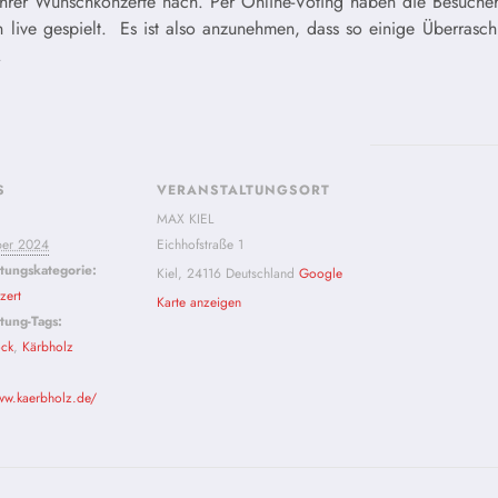
ihrer Wunschkonzerte nach. P
er Online-Voting haben die Besucher
n live gespielt. Es ist also anzunehmen, dass so einige Überrasc
.
S
VERANSTALTUNGSORT
MAX KIEL
ber 2024
Eichhofstraße 1
ltungskategorie:
Kiel
,
24116
Deutschland
Google
zert
Karte anzeigen
tung-Tags:
ck
,
Kärbholz
ww.kaerbholz.de/