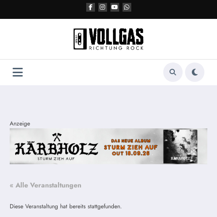
Zum
Inhalt
springen
Anzeige
« Alle Veranstaltungen
Diese Veranstaltung hat bereits stattgefunden.