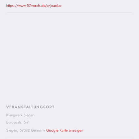
https://www.57merch.de/p/jeanluc
VERANSTALTUNGSORT
Klangwerk Siegen
Europastr. 5-7
Siegen
,
57072
Germany
Google Karte anzeigen