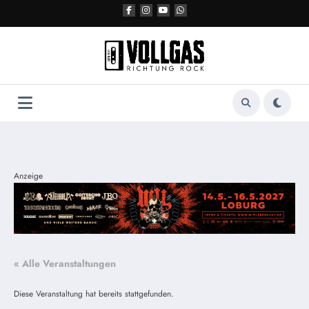
Zum
Inhalt
springen
Anzeige
« Alle Veranstaltungen
Diese Veranstaltung hat bereits stattgefunden.