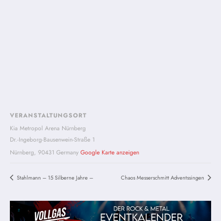
VERANSTALTUNGSORT
Kia Metropol Arena Nürnberg
Dr.-Ingeborg-Bausenwein-Straße 1
Nürnberg
,
90431
Germany
Google Karte anzeigen
Stahlmann – 15 Silberne Jahre –
Chaos Messerschmitt Adventssingen