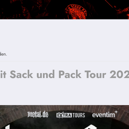
den.
t Sack und Pack Tour 20