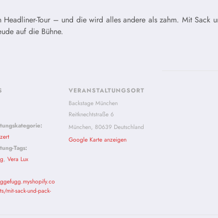
n Headliner-Tour – und die wird alles andere als zahm. Mit Sack 
eude auf die Bühne.
S
VERANSTALTUNGSORT
Backstage München
Reitknechtstraße 6
ltungskategorie:
München
,
80639
Deutschland
zert
Google Karte anzeigen
tung-Tags:
gg
,
Vera Lux
aggefugg.myshopify.co
s/mit-sack-und-pack-