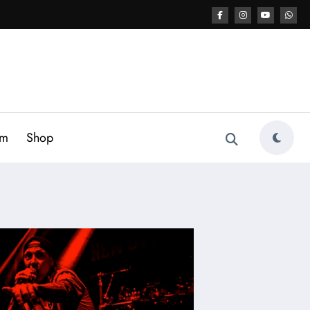
am
Shop