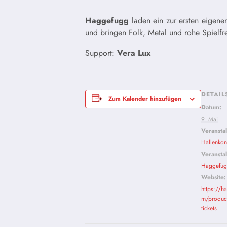
Haggefugg
laden ein zur ersten eigene
und bringen Folk, Metal und rohe Spielfr
Support:
Vera Lux
DETAIL
Zum Kalender hinzufügen
Datum:
9. Mai
Veransta
Hallenkon
Veranstal
Haggefu
Website:
https://h
m/product
tickets