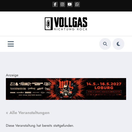
Zum
Inhalt
springen
Anzeige
« Alle Veranstaltungen
Diese Veranstaltung hat bereits stattgefunden.