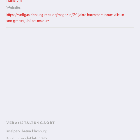
Hämatom
Website:
https://vollgas-richtung-rock.de/magazin/20-jahre-haematom-neues-album-
und-grosse-jubilaeumstour/
VERANSTALTUNGSORT
Inselpark Arena Hamburg
Kurt-Emmerich-Platz 10-12