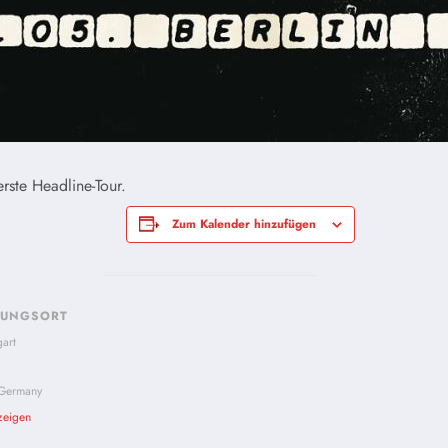
rste Headline-Tour.
Zum Kalender hinzufügen
TUNGSORT
gart
Germany
zeigen