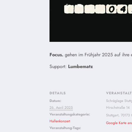
Focus.
gehen im Frühjahr 2025 auf ihre e
Support:
Lumbematz
DETAILS
VERANSTAL
Datum:
Schräglage Stutt
26. April 2025
Hirschstraße 14
Veranstaltungskategorie:
Stuttgart
,
70173
Hallenkonzert
Google Karte an
Veranstaltung-Tags: