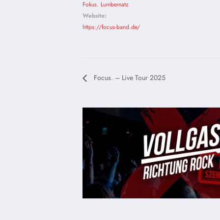
Fokus
,
Lumbematz
Website:
https://focus-band.de/
Focus. – Live Tour 2025