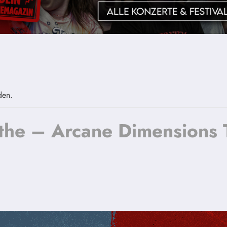
den.
the – Arcane Dimensions 