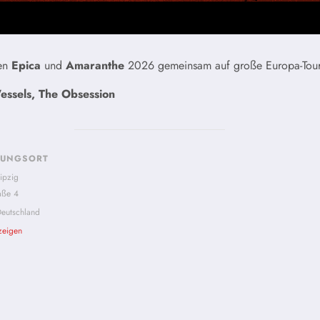
men
Epica
und
Amaranthe
2026 gemeinsam auf große Europa-Tour
essels, The Obsession
TUNGSORT
ipzig
aße 4
eutschland
zeigen