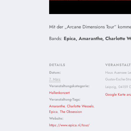
Mit der „Arcane Dimensions Tour“ kom
Bands:
Epica, Amaranthe, Charlotte W
DETAILS
VERANSTAL
Datum:
Haus Auensee Le
7. März
Gustav-Esche-Str
Veranstaltungskategorie:
Leipzig
,
04159
D
Hallenkonzert
Google Karte an
Veranstaltung-Tags:
Amaranthe
,
Charlotte Wessels
,
Epica
,
The Obsession
Website:
https://www.epica.nl/tour/