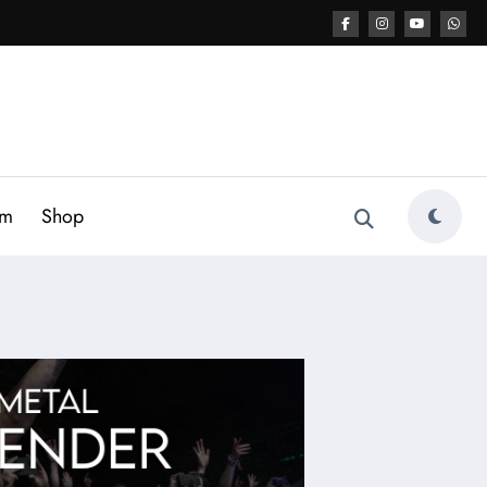
am
Shop