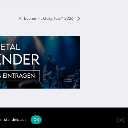
Airbourne – „Gutsy Tour“ 2026
erständnis aus.
OK