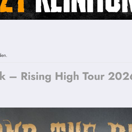
den.
k – Rising High Tour 202