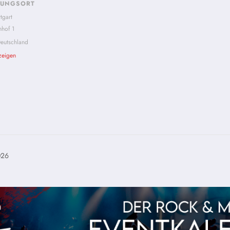
TUNGSORT
tgart
nhof 1
eutschland
zeigen
026