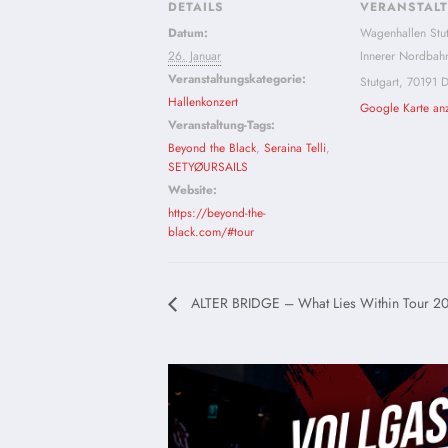
DETAILS
VERANSTAL
Datum:
Wagenhallen Stut
26. Januar
Innerer Nordbah
Veranstaltungskategorie:
Stutgart
,
70191
D
Hallenkonzert
Google Karte an
Veranstaltung-Tags:
Beyond the Black
,
Seraina Telli
,
SETYØURSAILS
Website:
https://beyond-the-
black.com/#tour
ALTER BRIDGE – What Lies Within Tour 2