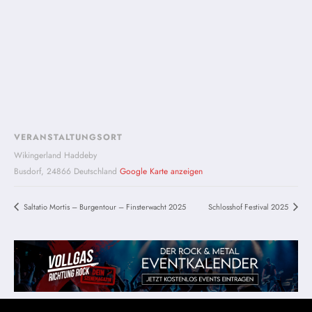
VERANSTALTUNGSORT
Wikingerland Haddeby
Busdorf
,
24866
Deutschland
Google Karte anzeigen
Saltatio Mortis – Burgentour – Finsterwacht 2025
Schlosshof Festival 2025