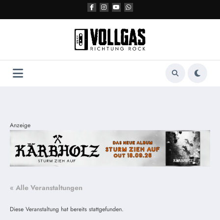
Zum
Inhalt
springen
Anzeige
« Alle Veranstaltungen
Diese Veranstaltung hat bereits stattgefunden.