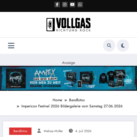
Zum
Inhalt
springen
Anzeige
Home
Bandfotos
Impericon Festival 2026 Bildergalerie vom Samstag 27.06.2026
Bandfotos
Melissa Müller
4. Juli 2026