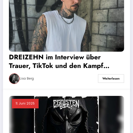
DREIZEHN im Interview über
Trauer, TikTok und den Kampf
gegen die Stille
Lisa Berg
Weiterlesen
11. Juni 2025