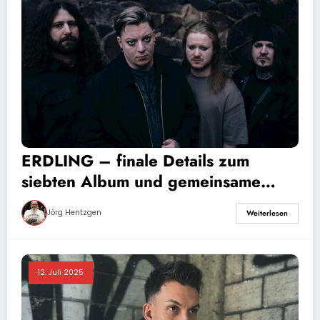
ERDLING – finale Details zum
siebten Album und gemeinsame
Sache mit Hand of Juno
Jörg Hentzgen
Weiterlesen
12. Juli 2025