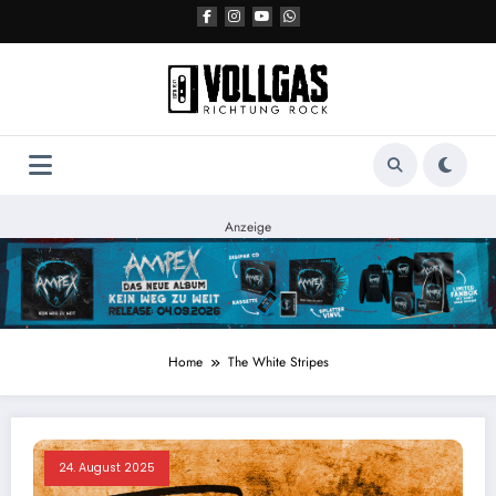
Zum
Inhalt
springen
Anzeige
Home
The White Stripes
24. August 2025