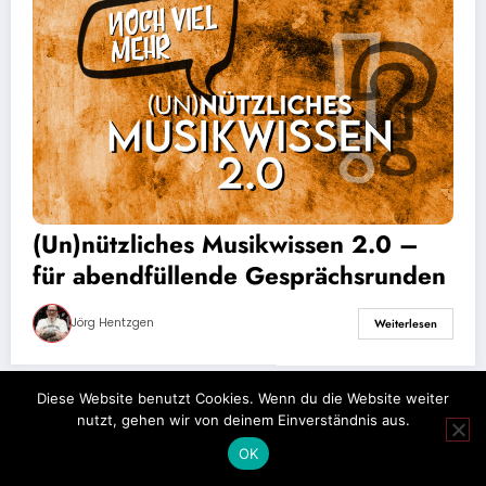
(Un)nützliches Musikwissen 2.0 –
für abendfüllende Gesprächsrunden
Jörg Hentzgen
Weiterlesen
Diese Website benutzt Cookies. Wenn du die Website weiter
nutzt, gehen wir von deinem Einverständnis aus.
Impressum
Datenschutz
OK