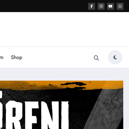
am
Shop