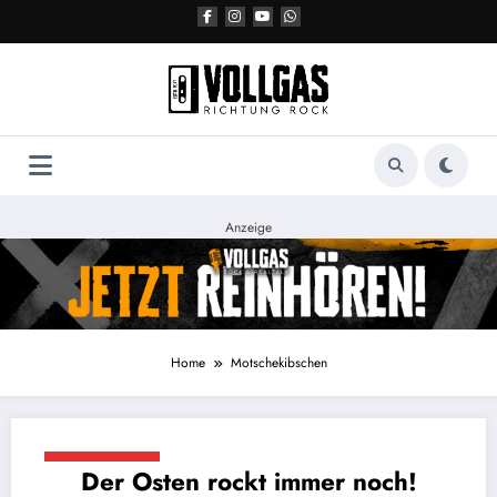
Zum
Inhalt
springen
Anzeige
Home
Motschekibschen
17. August 2017
Der Osten rockt immer noch!