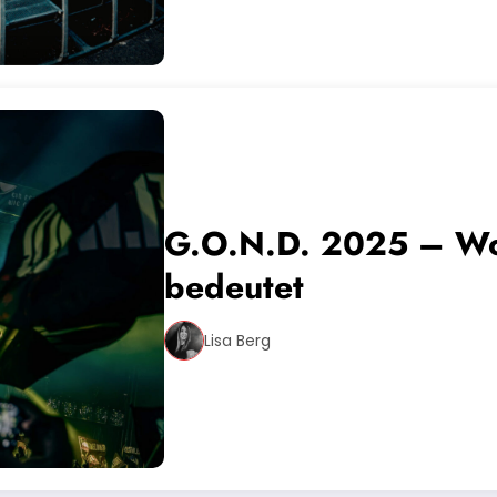
G.O.N.D. 2025 – Wo 
bedeutet
Lisa Berg