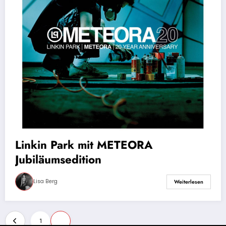
Linkin Park mit METEORA
Jubiläumsedition
Lisa Berg
Weiterlesen
Seitennummerierung
1
2