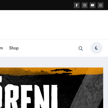
am
Shop