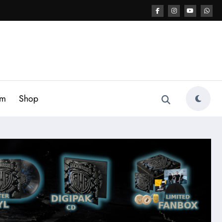
am
Shop