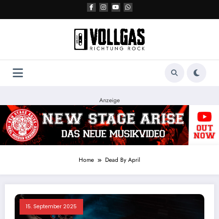
Zum
Inhalt
springen
Anzeige
Home
Dead By April
15. September 2025