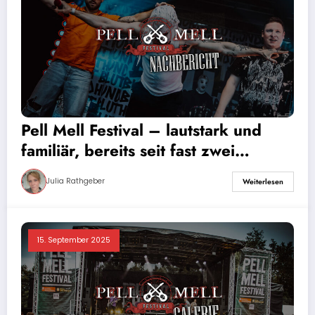
Pell Mell Festival – lautstark und
familiär, bereits seit fast zwei
Jahrzehnten
Julia Rathgeber
Weiterlesen
15. September 2025