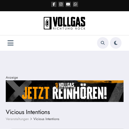
Zum
Inhalt
springen
Anzeige
Vicious Intentions
Veranstaltungen
Vicious Intentions