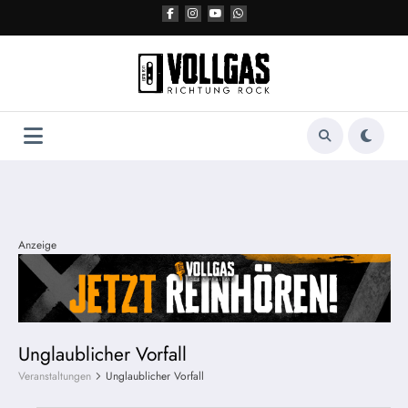
Zum
Inhalt
springen
Anzeige
Unglaublicher Vorfall
Veranstaltungen
Unglaublicher Vorfall