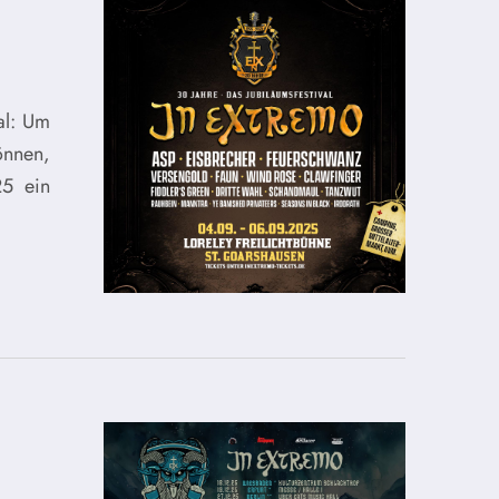
al: Um
önnen,
25 ein