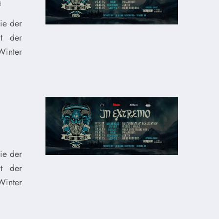
d
ie der
t der
Winter
ie der
t der
Winter