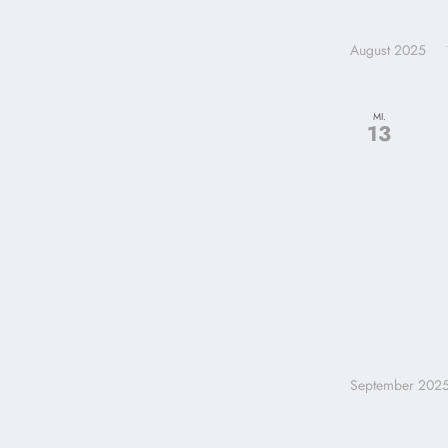
aktualisieren
August 2025
MI.
13
September 202