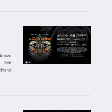
Breeze
. Seit
chland