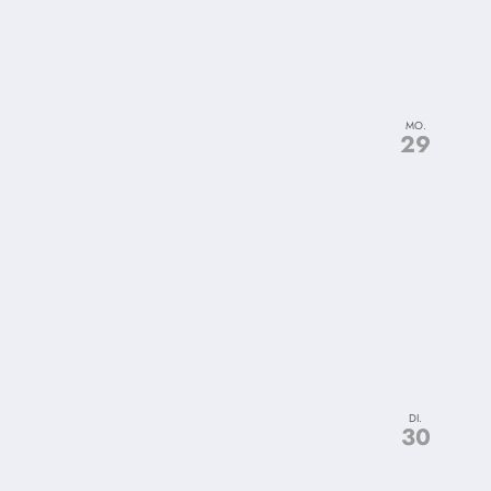
MO.
29
DI.
30