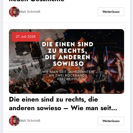
Mali Schmidt
Weiterlesen
27. Juli 2026
Die einen sind zu rechts, die
anderen sowieso – Wie man seit
Jahrzehnten an zwei Rockbands
Mali Schmidt
Weiterlesen
verzweifelt